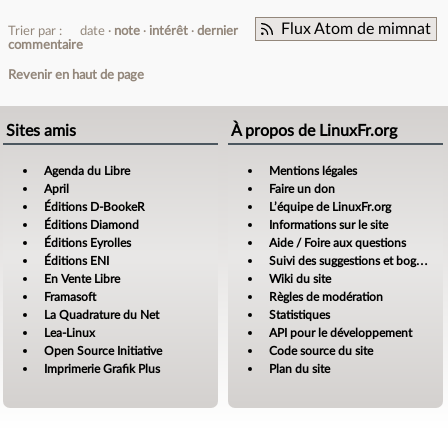
Flux Atom de mimnat
Trier par :
date
note
intérêt
dernier
commentaire
Revenir en haut de page
Sites amis
À propos de LinuxFr.org
Agenda du Libre
Mentions légales
April
Faire un don
Éditions D-BookeR
L’équipe de LinuxFr.org
Éditions Diamond
Informations sur le site
Éditions Eyrolles
Aide / Foire aux questions
Éditions ENI
Suivi des suggestions et bogues
En Vente Libre
Wiki du site
Framasoft
Règles de modération
La Quadrature du Net
Statistiques
Lea-Linux
API pour le développement
Open Source Initiative
Code source du site
Imprimerie Grafik Plus
Plan du site