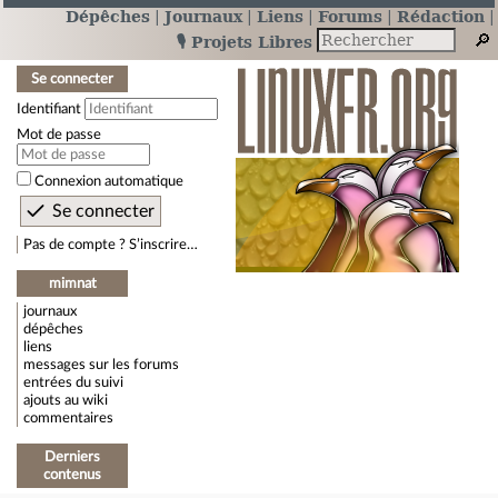
Dépêches
Journaux
Liens
Forums
Rédaction
🎙️ Projets Libres
Se connecter
Identifiant
Mot de passe
Connexion automatique
Pas de compte ? S’inscrire…
mimnat
journaux
dépêches
liens
messages sur les forums
entrées du suivi
ajouts au wiki
commentaires
Derniers
contenus