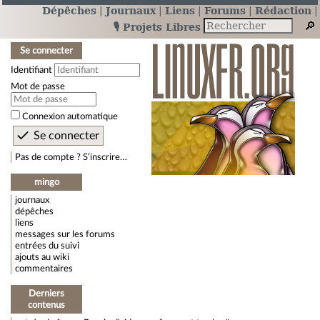
Dépêches
Journaux
Liens
Forums
Rédaction
🎙️ Projets Libres
Se connecter
Identifiant
Mot de passe
Connexion automatique
Pas de compte ? S’inscrire…
mingo
journaux
dépêches
liens
messages sur les forums
entrées du suivi
ajouts au wiki
commentaires
Derniers
contenus