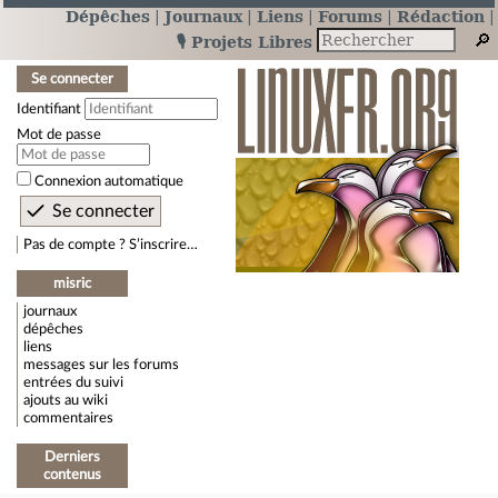
Dépêches
Journaux
Liens
Forums
Rédaction
🎙️ Projets Libres
Se connecter
Identifiant
Mot de passe
Connexion automatique
Pas de compte ? S’inscrire…
misric
journaux
dépêches
liens
messages sur les forums
entrées du suivi
ajouts au wiki
commentaires
Derniers
contenus