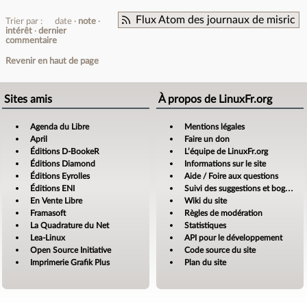
Flux Atom des journaux de misric
Trier par :
date
note
intérêt
dernier
commentaire
Revenir en haut de page
Sites amis
À propos de LinuxFr.org
Agenda du Libre
Mentions légales
April
Faire un don
Éditions D-BookeR
L’équipe de LinuxFr.org
Éditions Diamond
Informations sur le site
Éditions Eyrolles
Aide / Foire aux questions
Éditions ENI
Suivi des suggestions et bogues
En Vente Libre
Wiki du site
Framasoft
Règles de modération
La Quadrature du Net
Statistiques
Lea-Linux
API pour le développement
Open Source Initiative
Code source du site
Imprimerie Grafik Plus
Plan du site