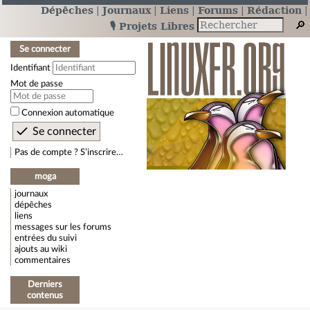
Dépêches
Journaux
Liens
Forums
Rédaction
🎙️ Projets Libres
Se connecter
Identifiant
Mot de passe
Connexion automatique
Pas de compte ? S’inscrire…
moga
journaux
dépêches
liens
messages sur les forums
entrées du suivi
ajouts au wiki
commentaires
Derniers
contenus