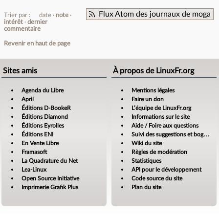
Flux Atom des journaux de moga
Trier par :
date
note
intérêt
dernier
commentaire
Revenir en haut de page
Sites amis
À propos de LinuxFr.org
Agenda du Libre
Mentions légales
April
Faire un don
Éditions D-BookeR
L’équipe de LinuxFr.org
Éditions Diamond
Informations sur le site
Éditions Eyrolles
Aide / Foire aux questions
Éditions ENI
Suivi des suggestions et bogues
En Vente Libre
Wiki du site
Framasoft
Règles de modération
La Quadrature du Net
Statistiques
Lea-Linux
API pour le développement
Open Source Initiative
Code source du site
Imprimerie Grafik Plus
Plan du site