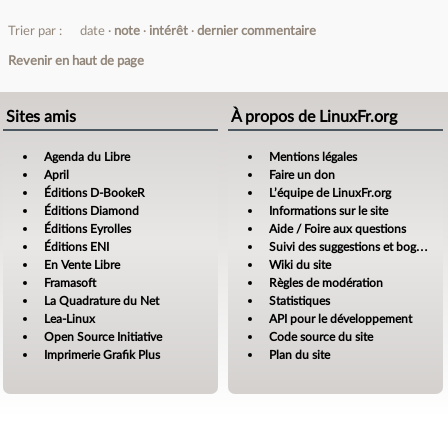
Trier par :
date
note
intérêt
dernier commentaire
Revenir en haut de page
Sites amis
À propos de LinuxFr.org
Agenda du Libre
Mentions légales
April
Faire un don
Éditions D-BookeR
L’équipe de LinuxFr.org
Éditions Diamond
Informations sur le site
Éditions Eyrolles
Aide / Foire aux questions
Éditions ENI
Suivi des suggestions et bogues
En Vente Libre
Wiki du site
Framasoft
Règles de modération
La Quadrature du Net
Statistiques
Lea-Linux
API pour le développement
Open Source Initiative
Code source du site
Imprimerie Grafik Plus
Plan du site