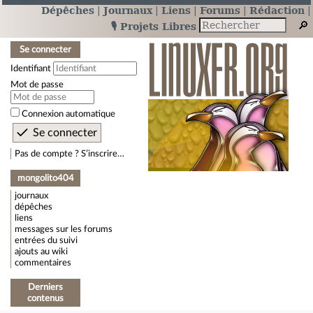
Dépêches
Journaux
Liens
Forums
Rédaction
🎙️ Projets Libres
Se connecter
Identifiant
Mot de passe
Connexion automatique
Pas de compte ? S’inscrire…
mongolito404
journaux
dépêches
liens
messages sur les forums
entrées du suivi
ajouts au wiki
commentaires
Derniers
contenus