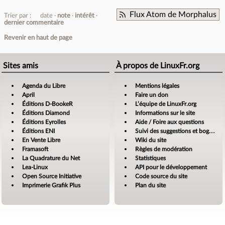
Flux Atom de Morphalus
Trier par :
date
note
intérêt
dernier commentaire
Revenir en haut de page
Sites amis
À propos de LinuxFr.org
Agenda du Libre
Mentions légales
April
Faire un don
Éditions D-BookeR
L’équipe de LinuxFr.org
Éditions Diamond
Informations sur le site
Éditions Eyrolles
Aide / Foire aux questions
Éditions ENI
Suivi des suggestions et bogues
En Vente Libre
Wiki du site
Framasoft
Règles de modération
La Quadrature du Net
Statistiques
Lea-Linux
API pour le développement
Open Source Initiative
Code source du site
Imprimerie Grafik Plus
Plan du site