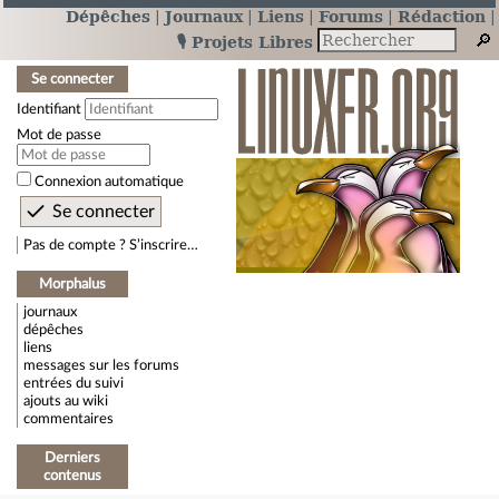
Dépêches
Journaux
Liens
Forums
Rédaction
🎙️ Projets Libres
Se connecter
Identifiant
Mot de passe
Connexion automatique
Pas de compte ? S’inscrire…
Morphalus
journaux
dépêches
liens
messages sur les forums
entrées du suivi
ajouts au wiki
commentaires
Derniers
contenus