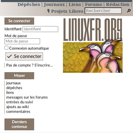
Dépêches
Journaux
Liens
Forums
Rédaction
🎙️ Projets Libres
Se connecter
Identifiant
Mot de passe
Connexion automatique
Pas de compte ? S’inscrire…
Moser
journaux
dépêches
liens
messages sur les forums
entrées du suivi
ajouts au wiki
commentaires
Derniers
contenus