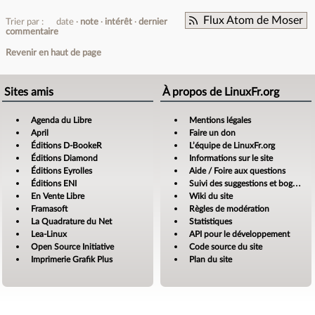
Flux Atom de Moser
Trier par :
date
note
intérêt
dernier
commentaire
Revenir en haut de page
Sites amis
À propos de LinuxFr.org
Agenda du Libre
Mentions légales
April
Faire un don
Éditions D-BookeR
L’équipe de LinuxFr.org
Éditions Diamond
Informations sur le site
Éditions Eyrolles
Aide / Foire aux questions
Éditions ENI
Suivi des suggestions et bogues
En Vente Libre
Wiki du site
Framasoft
Règles de modération
La Quadrature du Net
Statistiques
Lea-Linux
API pour le développement
Open Source Initiative
Code source du site
Imprimerie Grafik Plus
Plan du site