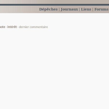
Dépêches
Journaux
Liens
Forums
note
intérêt
dernier commentaire
e