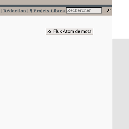
Rédaction
🎙️ Projets Libres
Flux Atom de mota