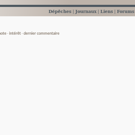
Dépêches
Journaux
Liens
Forums
note
intérêt
dernier commentaire
e