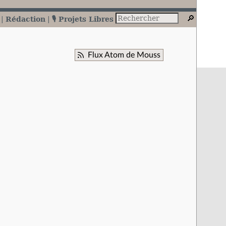
Rédaction
🎙️ Projets Libres
Flux Atom de Mouss