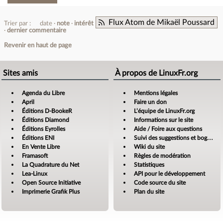
Flux Atom de Mikaël Poussard
Trier par :
date
note
intérêt
dernier commentaire
Revenir en haut de page
Sites amis
À propos de LinuxFr.org
Agenda du Libre
Mentions légales
April
Faire un don
Éditions D-BookeR
L’équipe de LinuxFr.org
Éditions Diamond
Informations sur le site
Éditions Eyrolles
Aide / Foire aux questions
Éditions ENI
Suivi des suggestions et bogues
En Vente Libre
Wiki du site
Framasoft
Règles de modération
La Quadrature du Net
Statistiques
Lea-Linux
API pour le développement
Open Source Initiative
Code source du site
Imprimerie Grafik Plus
Plan du site