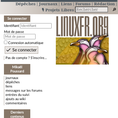
Dépêches
Journaux
Liens
Forums
Rédaction
🎙️ Projets Libres
Se connecter
Identifiant
Mot de passe
Connexion automatique
Pas de compte ? S’inscrire…
Mikaël
Poussard
journaux
dépêches
liens
messages sur les forums
entrées du suivi
ajouts au wiki
commentaires
Derniers
contenus