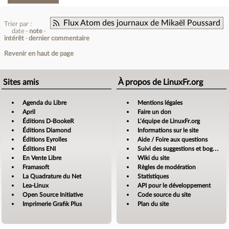
Flux Atom des journaux de Mikaël Poussard
Trier par :
date
note
intérêt
dernier commentaire
Revenir en haut de page
Sites amis
À propos de LinuxFr.org
Agenda du Libre
Mentions légales
April
Faire un don
Éditions D-BookeR
L’équipe de LinuxFr.org
Éditions Diamond
Informations sur le site
Éditions Eyrolles
Aide / Foire aux questions
Éditions ENI
Suivi des suggestions et bogues
En Vente Libre
Wiki du site
Framasoft
Règles de modération
La Quadrature du Net
Statistiques
Lea-Linux
API pour le développement
Open Source Initiative
Code source du site
Imprimerie Grafik Plus
Plan du site