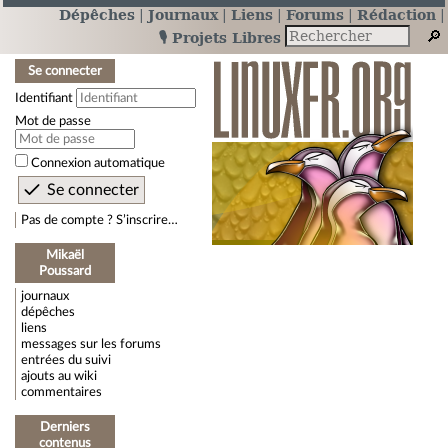
Dépêches
Journaux
Liens
Forums
Rédaction
🎙️ Projets Libres
Se connecter
Identifiant
Mot de passe
Connexion automatique
Pas de compte ? S’inscrire…
Mikaël
Poussard
journaux
dépêches
liens
messages sur les forums
entrées du suivi
ajouts au wiki
commentaires
Derniers
contenus