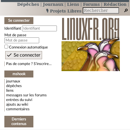
Dépêches
Journaux
Liens
Forums
Rédaction
🎙️ Projets Libres
Se connecter
Identifiant
Mot de passe
Connexion automatique
Pas de compte ? S’inscrire…
mshook
journaux
dépêches
liens
messages sur les forums
entrées du suivi
ajouts au wiki
commentaires
Derniers
contenus