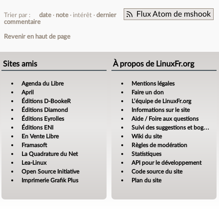
Flux Atom de mshook
Trier par :
date
note
intérêt
dernier
commentaire
Revenir en haut de page
Sites amis
À propos de LinuxFr.org
Agenda du Libre
Mentions légales
April
Faire un don
Éditions D-BookeR
L’équipe de LinuxFr.org
Éditions Diamond
Informations sur le site
Éditions Eyrolles
Aide / Foire aux questions
Éditions ENI
Suivi des suggestions et bogues
En Vente Libre
Wiki du site
Framasoft
Règles de modération
La Quadrature du Net
Statistiques
Lea-Linux
API pour le développement
Open Source Initiative
Code source du site
Imprimerie Grafik Plus
Plan du site