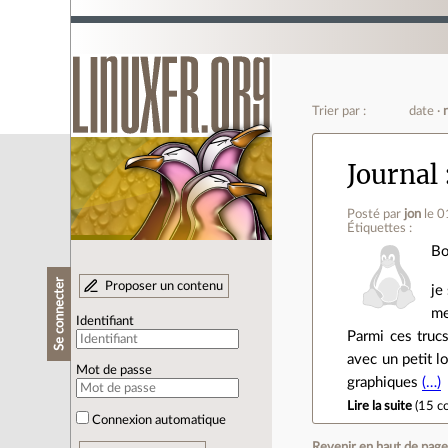
Trier par :
date
Journal
Posté par
jon
le 
Étiquettes :
Bo
Se connecter
Proposer un contenu
je
me
Identifiant
Parmi ces trucs
avec un petit l
Mot de passe
graphiques
(…)
Lire la suite
(
15 c
Connexion automatique
Revenir en haut de pag