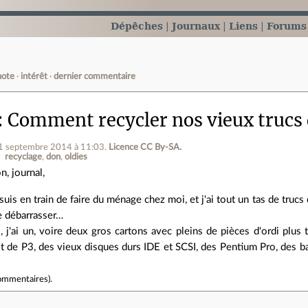
Dépêches
Journaux
Liens
Forums
note
intérêt
dernier commentaire
Comment recycler nos vieux trucs 
01 septembre 2014 à 11:03
.
Licence CC By‑SA.
recyclage
don
oldies
n, journal,
 suis en train de faire du ménage chez moi, et j'ai tout un tas de trucs
 débarrasser…
, j'ai un, voire deux gros cartons avec pleins de pièces d'ordi plu
ot de P3, des vieux disques durs IDE et SCSI, des Pentium Pro, des ba
ommentaires
).
e