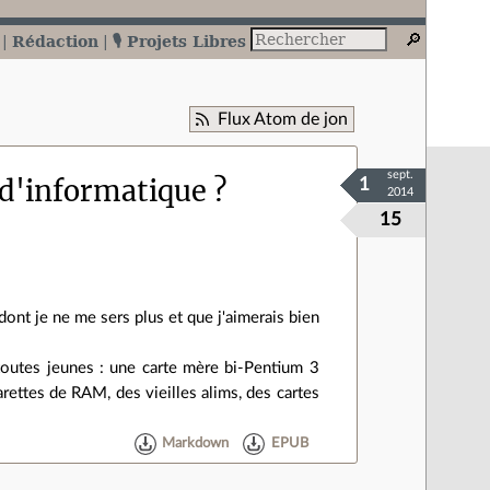
Rédaction
🎙️ Projets Libres
Flux Atom de jon
sept.
d'informatique ?
1
2014
15
 dont je ne me sers plus et que j'aimerais bien
s toutes jeunes : une carte mère bi-Pentium 3
rettes de RAM, des vieilles alims, des cartes
Markdown
EPUB