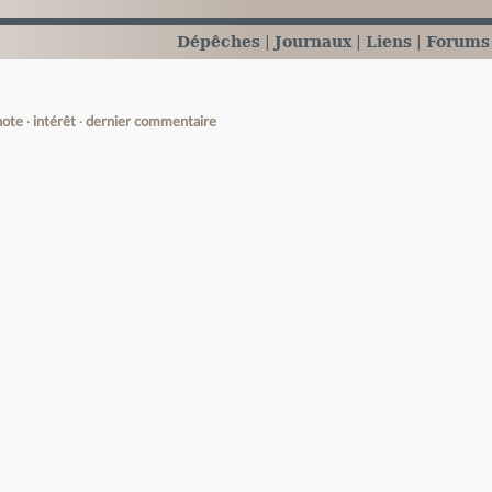
Dépêches
Journaux
Liens
Forums
note
intérêt
dernier commentaire
e