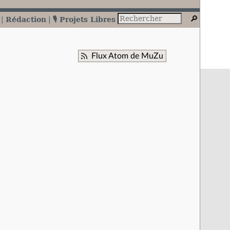
Rédaction
🎙️ Projets Libres
Flux Atom de MuZu