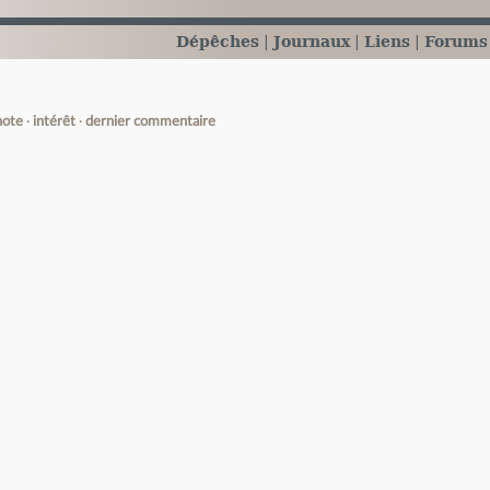
Dépêches
Journaux
Liens
Forums
note
intérêt
dernier commentaire
e