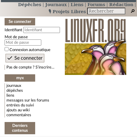
Dépêches
Journaux
Liens
Forums
Rédaction
🎙️ Projets Libres
Se connecter
Identifiant
Mot de passe
Connexion automatique
Pas de compte ? S’inscrire…
myx
journaux
dépêches
liens
messages sur les forums
entrées du suivi
ajouts au wiki
commentaires
Derniers
contenus