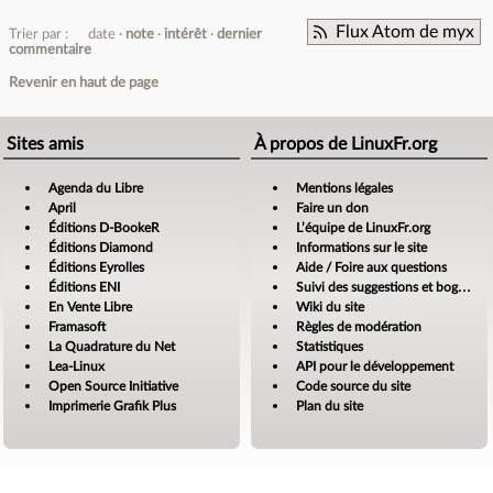
Flux Atom de myx
Trier par :
date
note
intérêt
dernier
commentaire
Revenir en haut de page
Sites amis
À propos de LinuxFr.org
Agenda du Libre
Mentions légales
April
Faire un don
Éditions D-BookeR
L’équipe de LinuxFr.org
Éditions Diamond
Informations sur le site
Éditions Eyrolles
Aide / Foire aux questions
Éditions ENI
Suivi des suggestions et bogues
En Vente Libre
Wiki du site
Framasoft
Règles de modération
La Quadrature du Net
Statistiques
Lea-Linux
API pour le développement
Open Source Initiative
Code source du site
Imprimerie Grafik Plus
Plan du site