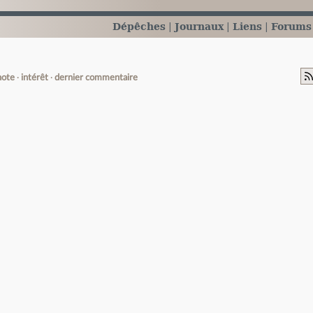
Dépêches
Journaux
Liens
Forums
note
intérêt
dernier commentaire
e