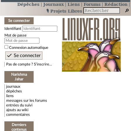
Dépêches
Journaux
Liens
Forums
Rédaction
🎙️ Projets Libres
Se connecter
Identifiant
Mot de passe
Connexion automatique
Pas de compte ? S’inscrire…
Narishma
Jahar
journaux
dépêches
liens
messages sur les forums
entrées du suivi
ajouts au wiki
commentaires
Derniers
contenus