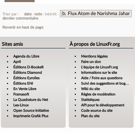
Flux Atom de Narishma Jahar
Trier par :
date
note
intérêt
dernier commentaire
Revenir en haut de page
Sites amis
À propos de LinuxFr.org
Agenda du Libre
Mentions légales
April
Faire un don
Éditions D-BookeR
L’équipe de LinuxFr.org
Éditions Diamond
Informations sur le site
Éditions Eyrolles
Aide / Foire aux questions
Éditions ENI
Suivi des suggestions et bogues
En Vente Libre
Wiki du site
Framasoft
Règles de modération
La Quadrature du Net
Statistiques
Lea-Linux
API pour le développement
Open Source Initiative
Code source du site
Imprimerie Grafik Plus
Plan du site