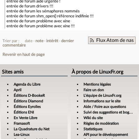
entrée de forum
aide urgente !
entrée de forum
drivers !!!
entrée de forum
les sémaphores nommés
entrée de forum
shm_open() référence indifinie !!!
entrée de forum
problème avec xine
entrée de forum
problème avec xine !!!
Flux Atom de nas
Trier par :
date
note
intérêt
dernier
commentaire
Revenir en haut de page
Sites amis
À propos de LinuxFr.org
Agenda du Libre
Mentions légales
April
Faire un don
Éditions D-BookeR
L’équipe de LinuxFr.org
Éditions Diamond
Informations sur le site
Éditions Eyrolles
Aide / Foire aux questions
Éditions ENI
Suivi des suggestions et bogues
En Vente Libre
Wiki du site
Framasoft
Règles de modération
La Quadrature du Net
Statistiques
Lea-Linux
API pour le développement