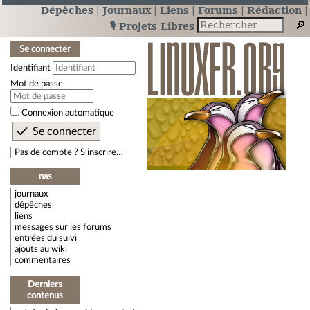
Dépêches
Journaux
Liens
Forums
Rédaction
🎙️ Projets Libres
Se connecter
Identifiant
Mot de passe
Connexion automatique
Pas de compte ? S’inscrire…
nas
journaux
dépêches
liens
messages sur les forums
entrées du suivi
ajouts au wiki
commentaires
Derniers
contenus