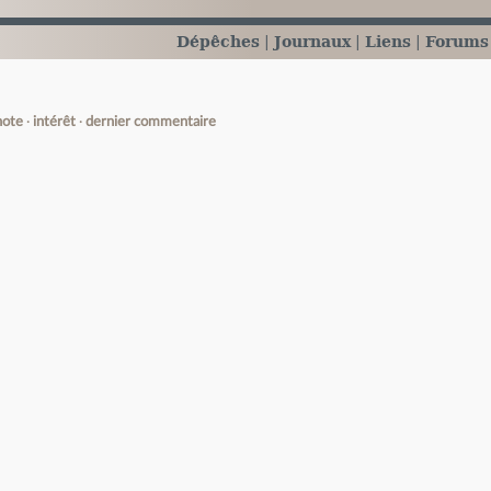
Dépêches
Journaux
Liens
Forums
note
intérêt
dernier commentaire
e