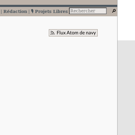
Rédaction
🎙️ Projets Libres
Flux Atom de navy