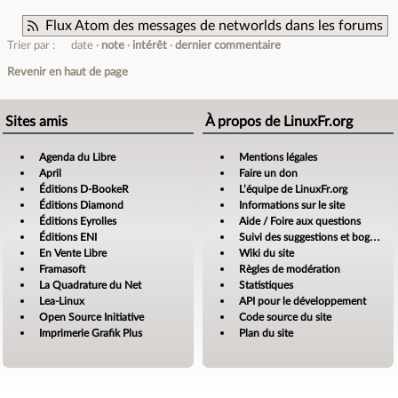
Flux Atom des messages de networlds dans les forums
Trier par :
date
note
intérêt
dernier commentaire
Revenir en haut de page
Sites amis
À propos de LinuxFr.org
Agenda du Libre
Mentions légales
April
Faire un don
Éditions D-BookeR
L’équipe de LinuxFr.org
Éditions Diamond
Informations sur le site
Éditions Eyrolles
Aide / Foire aux questions
Éditions ENI
Suivi des suggestions et bogues
En Vente Libre
Wiki du site
Framasoft
Règles de modération
La Quadrature du Net
Statistiques
Lea-Linux
API pour le développement
Open Source Initiative
Code source du site
Imprimerie Grafik Plus
Plan du site