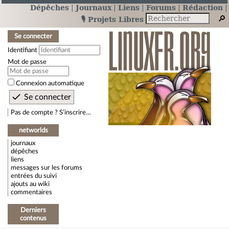
Dépêches
Journaux
Liens
Forums
Rédaction
🎙️ Projets Libres
Se connecter
Identifiant
Mot de passe
Connexion automatique
Pas de compte ? S’inscrire…
networlds
journaux
dépêches
liens
messages sur les forums
entrées du suivi
ajouts au wiki
commentaires
Derniers
contenus