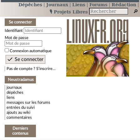
Dépêches
Journaux
Liens
Forums
Rédaction
🎙️ Projets Libres
Se connecter
Identifiant
Mot de passe
Connexion automatique
Pas de compte ? S’inscrire…
Neustradamus
journaux
dépêches
liens
messages sur les forums
entrées du suivi
ajouts au wiki
commentaires
Derniers
contenus