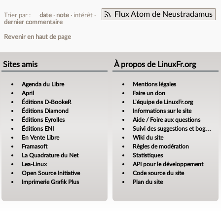
Flux Atom de Neustradamus
Trier par :
date
note
intérêt
dernier commentaire
Revenir en haut de page
Sites amis
À propos de LinuxFr.org
Agenda du Libre
Mentions légales
April
Faire un don
Éditions D-BookeR
L’équipe de LinuxFr.org
Éditions Diamond
Informations sur le site
Éditions Eyrolles
Aide / Foire aux questions
Éditions ENI
Suivi des suggestions et bogues
En Vente Libre
Wiki du site
Framasoft
Règles de modération
La Quadrature du Net
Statistiques
Lea-Linux
API pour le développement
Open Source Initiative
Code source du site
Imprimerie Grafik Plus
Plan du site