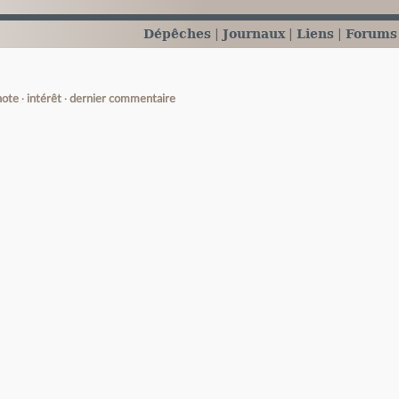
Dépêches
Journaux
Liens
Forums
note
intérêt
dernier commentaire
e