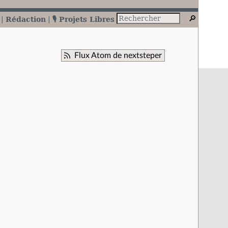
Rédaction
🎙️ Projets Libres
Flux Atom de nextsteper