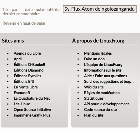
Flux Atom de ngolozangandu
Trier par :
date
note
intérêt
dernier commentaire
Revenir en haut de page
Sites amis
À propos de LinuxFr.org
Agenda du Libre
Mentions légales
April
Faire un don
Éditions D-BookeR
L’équipe de LinuxFr.org
Éditions Diamond
Informations sur le site
Éditions Eyrolles
Aide / Foire aux questions
Éditions ENI
Suivi des suggestions et bogues
En Vente Libre
Wiki du site
Framasoft
Règles de modération
La Quadrature du Net
Statistiques
Lea-Linux
API pour le développement
Open Source Initiative
Code source du site
Imprimerie Grafik Plus
Plan du site