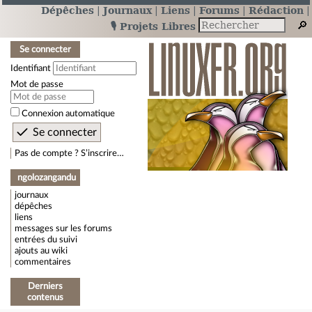
Dépêches
Journaux
Liens
Forums
Rédaction
🎙️ Projets Libres
Se connecter
Identifiant
Mot de passe
Connexion automatique
Pas de compte ? S’inscrire…
ngolozangandu
journaux
dépêches
liens
messages sur les forums
entrées du suivi
ajouts au wiki
commentaires
Derniers
contenus