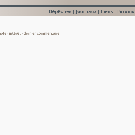
Dépêches
Journaux
Liens
Forums
note
intérêt
dernier commentaire
e