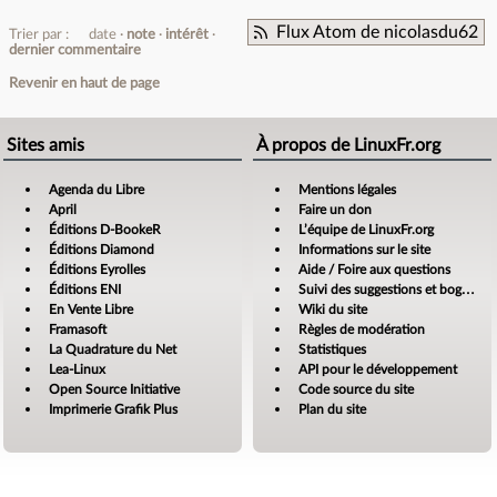
Flux Atom de nicolasdu62
Trier par :
date
note
intérêt
dernier commentaire
Revenir en haut de page
Sites amis
À propos de LinuxFr.org
Agenda du Libre
Mentions légales
April
Faire un don
Éditions D-BookeR
L’équipe de LinuxFr.org
Éditions Diamond
Informations sur le site
Éditions Eyrolles
Aide / Foire aux questions
Éditions ENI
Suivi des suggestions et bogues
En Vente Libre
Wiki du site
Framasoft
Règles de modération
La Quadrature du Net
Statistiques
Lea-Linux
API pour le développement
Open Source Initiative
Code source du site
Imprimerie Grafik Plus
Plan du site