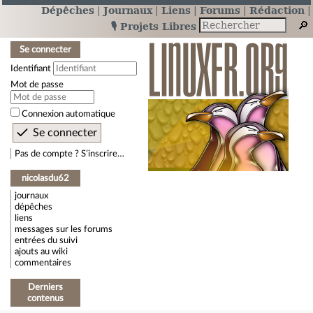
Dépêches
Journaux
Liens
Forums
Rédaction
🎙️ Projets Libres
Se connecter
Identifiant
Mot de passe
Connexion automatique
Pas de compte ? S’inscrire…
nicolasdu62
journaux
dépêches
liens
messages sur les forums
entrées du suivi
ajouts au wiki
commentaires
Derniers
contenus