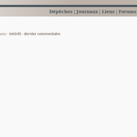
Dépêches
Journaux
Liens
Forums
note
intérêt
dernier commentaire
e