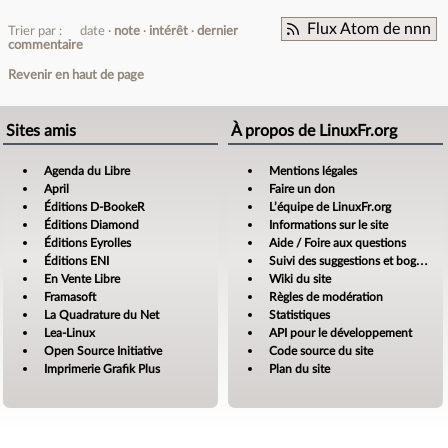
Flux Atom de nnn
Trier par :
date
note
intérêt
dernier
commentaire
Revenir en haut de page
Sites amis
À propos de LinuxFr.org
Agenda du Libre
Mentions légales
April
Faire un don
Éditions D-BookeR
L’équipe de LinuxFr.org
Éditions Diamond
Informations sur le site
Éditions Eyrolles
Aide / Foire aux questions
Éditions ENI
Suivi des suggestions et bogues
En Vente Libre
Wiki du site
Framasoft
Règles de modération
La Quadrature du Net
Statistiques
Lea-Linux
API pour le développement
Open Source Initiative
Code source du site
Imprimerie Grafik Plus
Plan du site