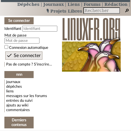
Dépêches
Journaux
Liens
Forums
Rédaction
🎙️ Projets Libres
Se connecter
Identifiant
Mot de passe
Connexion automatique
Pas de compte ? S’inscrire…
nnn
journaux
dépêches
liens
messages sur les forums
entrées du suivi
ajouts au wiki
commentaires
Derniers
contenus