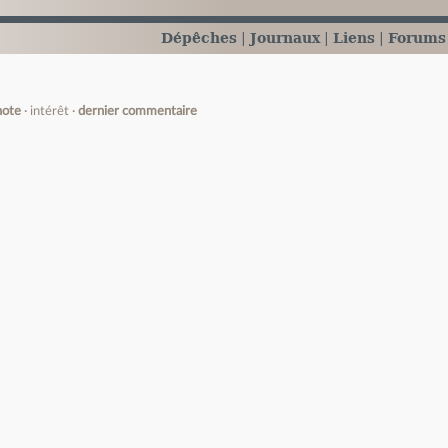
Dépêches
Journaux
Liens
Forums
note
intérêt
dernier commentaire
e