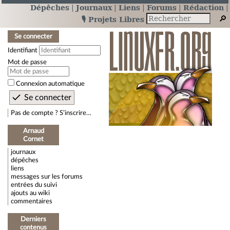
Dépêches
Journaux
Liens
Forums
Rédaction
🎙️ Projets Libres
Se connecter
Identifiant
Mot de passe
Connexion automatique
Pas de compte ? S’inscrire…
Arnaud
Cornet
journaux
dépêches
liens
messages sur les forums
entrées du suivi
ajouts au wiki
commentaires
Derniers
contenus