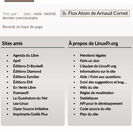
Flux Atom de Arnaud Cornet
Trier par :
date
note
intérêt
dernier commentaire
Revenir en haut de page
Sites amis
À propos de LinuxFr.org
Agenda du Libre
Mentions légales
April
Faire un don
Éditions D-BookeR
L’équipe de LinuxFr.org
Éditions Diamond
Informations sur le site
Éditions Eyrolles
Aide / Foire aux questions
Éditions ENI
Suivi des suggestions et bogues
En Vente Libre
Wiki du site
Framasoft
Règles de modération
La Quadrature du Net
Statistiques
Lea-Linux
API pour le développement
Open Source Initiative
Code source du site
Imprimerie Grafik Plus
Plan du site