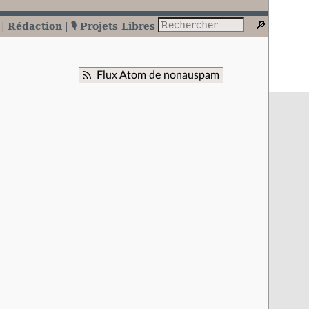
Rédaction
🎙️ Projets Libres
Flux Atom de nonauspam