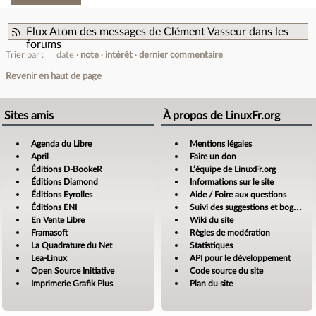
Flux Atom des messages de Clément Vasseur dans les
forums
Trier par :
date
note
intérêt
dernier commentaire
Revenir en haut de page
Sites amis
À propos de LinuxFr.org
Agenda du Libre
Mentions légales
April
Faire un don
Éditions D-BookeR
L’équipe de LinuxFr.org
Éditions Diamond
Informations sur le site
Éditions Eyrolles
Aide / Foire aux questions
Éditions ENI
Suivi des suggestions et bogues
En Vente Libre
Wiki du site
Framasoft
Règles de modération
La Quadrature du Net
Statistiques
Lea-Linux
API pour le développement
Open Source Initiative
Code source du site
Imprimerie Grafik Plus
Plan du site