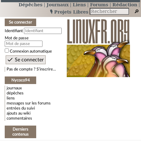
Dépêches
Journaux
Liens
Forums
Rédaction
🎙️ Projets Libres
Se connecter
Identifiant
Mot de passe
Connexion automatique
Pas de compte ? S’inscrire…
Nycoco94
journaux
dépêches
liens
messages sur les forums
entrées du suivi
ajouts au wiki
commentaires
Derniers
contenus