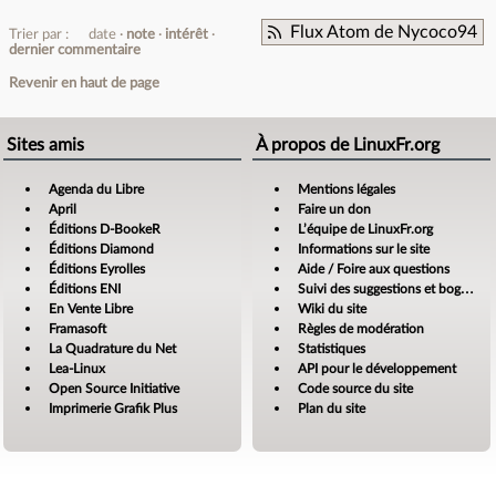
Flux Atom de Nycoco94
Trier par :
date
note
intérêt
dernier commentaire
Revenir en haut de page
Sites amis
À propos de LinuxFr.org
Agenda du Libre
Mentions légales
April
Faire un don
Éditions D-BookeR
L’équipe de LinuxFr.org
Éditions Diamond
Informations sur le site
Éditions Eyrolles
Aide / Foire aux questions
Éditions ENI
Suivi des suggestions et bogues
En Vente Libre
Wiki du site
Framasoft
Règles de modération
La Quadrature du Net
Statistiques
Lea-Linux
API pour le développement
Open Source Initiative
Code source du site
Imprimerie Grafik Plus
Plan du site