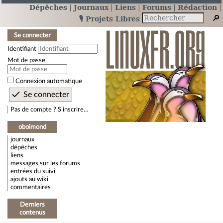
Dépêches
Journaux
Liens
Forums
Rédaction
🎙️ Projets Libres
Se connecter
Identifiant
Mot de passe
Connexion automatique
Pas de compte ? S’inscrire…
oboimond
journaux
dépêches
liens
messages sur les forums
entrées du suivi
ajouts au wiki
commentaires
Derniers
contenus