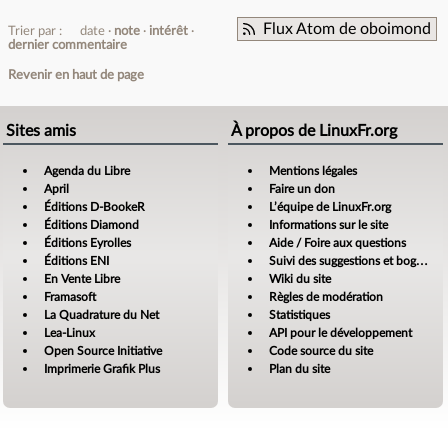
Flux Atom de oboimond
Trier par :
date
note
intérêt
dernier commentaire
Revenir en haut de page
Sites amis
À propos de LinuxFr.org
Agenda du Libre
Mentions légales
April
Faire un don
Éditions D-BookeR
L’équipe de LinuxFr.org
Éditions Diamond
Informations sur le site
Éditions Eyrolles
Aide / Foire aux questions
Éditions ENI
Suivi des suggestions et bogues
En Vente Libre
Wiki du site
Framasoft
Règles de modération
La Quadrature du Net
Statistiques
Lea-Linux
API pour le développement
Open Source Initiative
Code source du site
Imprimerie Grafik Plus
Plan du site