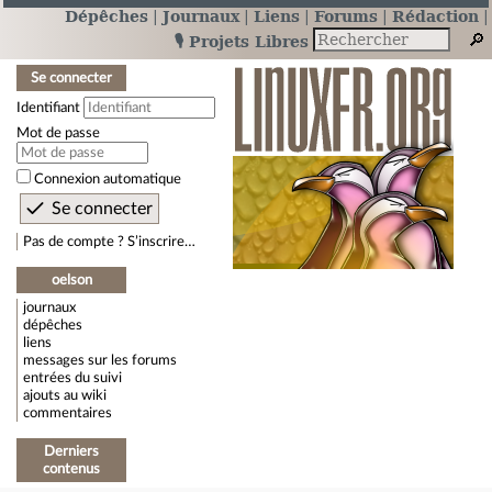
Dépêches
Journaux
Liens
Forums
Rédaction
🎙️ Projets Libres
Se connecter
Identifiant
Mot de passe
Connexion automatique
Pas de compte ? S’inscrire…
oelson
journaux
dépêches
liens
messages sur les forums
entrées du suivi
ajouts au wiki
commentaires
Derniers
contenus