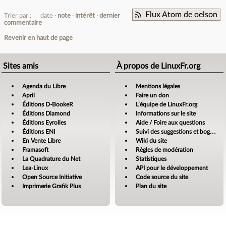
Flux Atom de oelson
Trier par :
date
note
intérêt
dernier
commentaire
Revenir en haut de page
Sites amis
À propos de LinuxFr.org
Agenda du Libre
Mentions légales
April
Faire un don
Éditions D-BookeR
L’équipe de LinuxFr.org
Éditions Diamond
Informations sur le site
Éditions Eyrolles
Aide / Foire aux questions
Éditions ENI
Suivi des suggestions et bogues
En Vente Libre
Wiki du site
Framasoft
Règles de modération
La Quadrature du Net
Statistiques
Lea-Linux
API pour le développement
Open Source Initiative
Code source du site
Imprimerie Grafik Plus
Plan du site