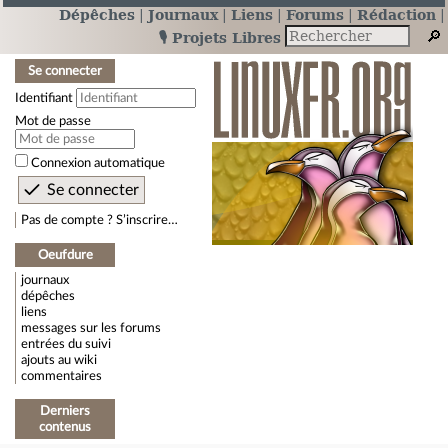
Dépêches
Journaux
Liens
Forums
Rédaction
🎙️ Projets Libres
Se connecter
Identifiant
Mot de passe
Connexion automatique
Pas de compte ? S’inscrire…
Oeufdure
journaux
dépêches
liens
messages sur les forums
entrées du suivi
ajouts au wiki
commentaires
Derniers
contenus