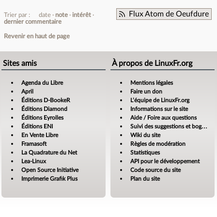
Flux Atom de Oeufdure
Trier par :
date
note
intérêt
dernier commentaire
Revenir en haut de page
Sites amis
À propos de LinuxFr.org
Agenda du Libre
Mentions légales
April
Faire un don
Éditions D-BookeR
L’équipe de LinuxFr.org
Éditions Diamond
Informations sur le site
Éditions Eyrolles
Aide / Foire aux questions
Éditions ENI
Suivi des suggestions et bogues
En Vente Libre
Wiki du site
Framasoft
Règles de modération
La Quadrature du Net
Statistiques
Lea-Linux
API pour le développement
Open Source Initiative
Code source du site
Imprimerie Grafik Plus
Plan du site