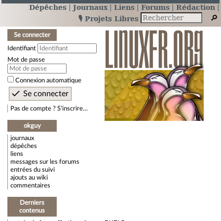
Dépêches
Journaux
Liens
Forums
Rédaction
🎙️ Projets Libres
Se connecter
Identifiant
Mot de passe
Connexion automatique
Pas de compte ? S’inscrire…
okguy
journaux
dépêches
liens
messages sur les forums
entrées du suivi
ajouts au wiki
commentaires
Derniers
contenus