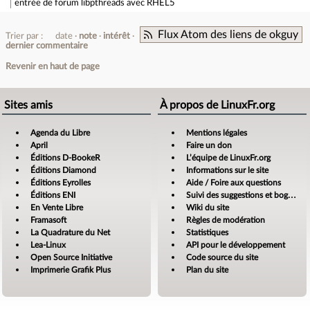
entrée de forum
libpthreads avec RHEL5
Flux Atom des liens de okguy
Trier par :
date
note
intérêt
dernier commentaire
Revenir en haut de page
Sites amis
À propos de LinuxFr.org
Agenda du Libre
Mentions légales
April
Faire un don
Éditions D-BookeR
L’équipe de LinuxFr.org
Éditions Diamond
Informations sur le site
Éditions Eyrolles
Aide / Foire aux questions
Éditions ENI
Suivi des suggestions et bogues
En Vente Libre
Wiki du site
Framasoft
Règles de modération
La Quadrature du Net
Statistiques
Lea-Linux
API pour le développement
Open Source Initiative
Code source du site
Imprimerie Grafik Plus
Plan du site