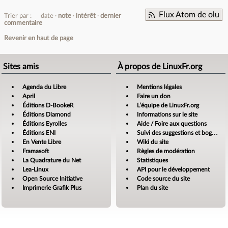
Flux Atom de olu
Trier par :
date
note
intérêt
dernier
commentaire
Revenir en haut de page
Sites amis
À propos de LinuxFr.org
Agenda du Libre
Mentions légales
April
Faire un don
Éditions D-BookeR
L’équipe de LinuxFr.org
Éditions Diamond
Informations sur le site
Éditions Eyrolles
Aide / Foire aux questions
Éditions ENI
Suivi des suggestions et bogues
En Vente Libre
Wiki du site
Framasoft
Règles de modération
La Quadrature du Net
Statistiques
Lea-Linux
API pour le développement
Open Source Initiative
Code source du site
Imprimerie Grafik Plus
Plan du site