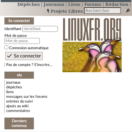
Dépêches
Journaux
Liens
Forums
Rédaction
🎙️ Projets Libres
Se connecter
Identifiant
Mot de passe
Connexion automatique
Pas de compte ? S’inscrire…
olu
journaux
dépêches
liens
messages sur les forums
entrées du suivi
ajouts au wiki
commentaires
Derniers
contenus