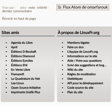
Flux Atom de omarfarouk
Trier par :
date
note
intérêt
dernier commentaire
Revenir en haut de page
Sites amis
À propos de LinuxFr.org
Agenda du Libre
Mentions légales
April
Faire un don
Éditions D-BookeR
L’équipe de LinuxFr.org
Éditions Diamond
Informations sur le site
Éditions Eyrolles
Aide / Foire aux questions
Éditions ENI
Suivi des suggestions et bogues
En Vente Libre
Wiki du site
Framasoft
Règles de modération
La Quadrature du Net
Statistiques
Lea-Linux
API pour le développement
Open Source Initiative
Code source du site
Imprimerie Grafik Plus
Plan du site