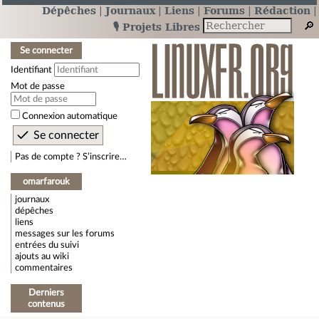
Dépêches
Journaux
Liens
Forums
Rédaction
🎙️ Projets Libres
Se connecter
Identifiant
Mot de passe
Connexion automatique
Pas de compte ? S’inscrire…
omarfarouk
journaux
dépêches
liens
messages sur les forums
entrées du suivi
ajouts au wiki
commentaires
Derniers
contenus