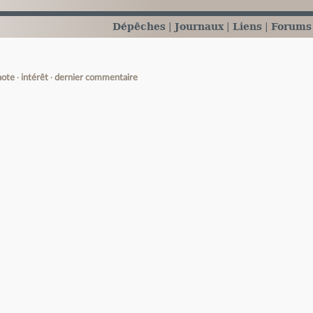
Dépêches
Journaux
Liens
Forums
note
intérêt
dernier commentaire
e