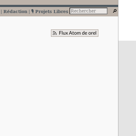
Rédaction
🎙️ Projets Libres
Flux Atom de orel