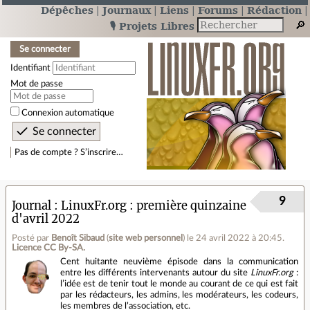
Dépêches
Journaux
Liens
Forums
Rédaction
🎙️ Projets Libres
Se connecter
Identifiant
Mot de passe
Connexion automatique
Pas de compte ? S’inscrire…
9
Journal
LinuxFr.org : première quinzaine
d'avril 2022
Posté par
Benoît Sibaud
(
site web personnel
)
le 24 avril 2022 à 20:45
.
Licence CC By‑SA.
Cent huitante neuvième épisode dans la communication
entre les différents intervenants autour du site
LinuxFr.org
:
l’idée est de tenir tout le monde au courant de ce qui est fait
par les rédacteurs, les admins, les modérateurs, les codeurs,
les membres de l’association, etc.