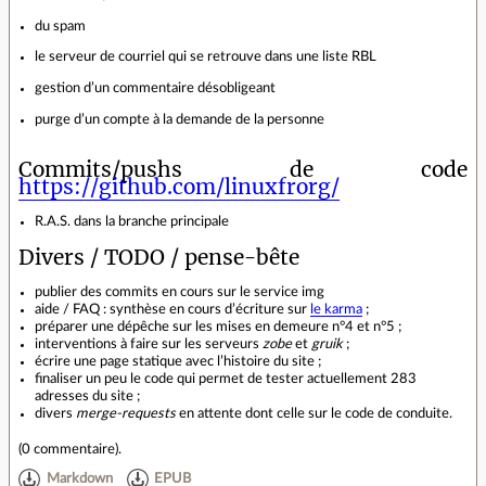
du spam
le serveur de courriel qui se retrouve dans une liste RBL
gestion d’un commentaire désobligeant
purge d’un compte à la demande de la personne
Commits/pushs de code
https://github.com/linuxfrorg/
R.A.S. dans la branche principale
Divers / TODO / pense-bête
publier des commits en cours sur le service img
aide / FAQ : synthèse en cours d’écriture sur
le karma
;
préparer une dépêche sur les mises en demeure n°4 et n°5 ;
interventions à faire sur les serveurs
zobe
et
gruik
;
écrire une page statique avec l’histoire du site ;
finaliser un peu le code qui permet de tester actuellement 283
adresses du site ;
divers
merge-requests
en attente dont celle sur le code de conduite.
(
0 commentaire
).
Markdown
EPUB