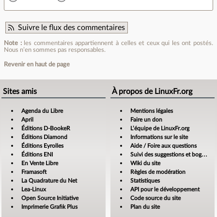
Suivre le flux des commentaires
Note :
les commentaires appartiennent à celles et ceux qui les ont postés.
Nous n’en sommes pas responsables.
Revenir en haut de page
Sites amis
À propos de LinuxFr.org
Agenda du Libre
Mentions légales
April
Faire un don
Éditions D-BookeR
L’équipe de LinuxFr.org
Éditions Diamond
Informations sur le site
Éditions Eyrolles
Aide / Foire aux questions
Éditions ENI
Suivi des suggestions et bogues
En Vente Libre
Wiki du site
Framasoft
Règles de modération
La Quadrature du Net
Statistiques
Lea-Linux
API pour le développement
Open Source Initiative
Code source du site
Imprimerie Grafik Plus
Plan du site