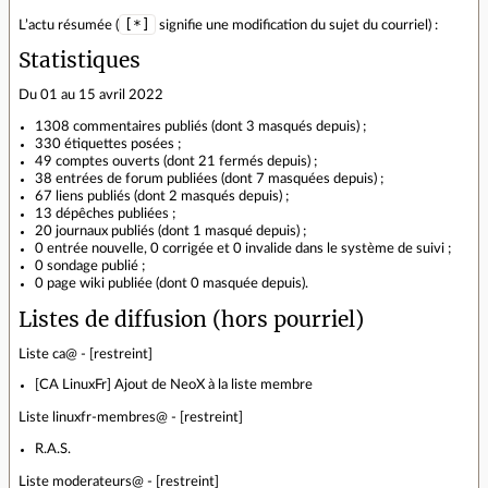
[*]
L’actu résumée (
signifie une modification du sujet du courriel) :
Statistiques
Du 01 au 15 avril 2022
1308 commentaires publiés (dont 3 masqués depuis) ;
330 étiquettes posées ;
49 comptes ouverts (dont 21 fermés depuis) ;
38 entrées de forum publiées (dont 7 masquées depuis) ;
67 liens publiés (dont 2 masqués depuis) ;
13 dépêches publiées ;
20 journaux publiés (dont 1 masqué depuis) ;
0 entrée nouvelle, 0 corrigée et 0 invalide dans le système de suivi ;
0 sondage publié ;
0 page wiki publiée (dont 0 masquée depuis).
Listes de diffusion (hors pourriel)
Liste ca@ - [restreint]
[CA LinuxFr] Ajout de NeoX à la liste membre
Liste linuxfr-membres@ - [restreint]
R.A.S.
Liste moderateurs@ - [restreint]