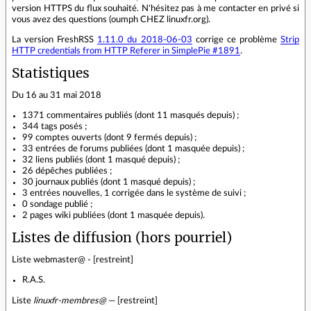
version HTTPS du flux souhaité. N'hésitez pas à me contacter en privé si
vous avez des questions (oumph CHEZ linuxfr.org).
La version FreshRSS
1.11.0 du 2018-06-03
corrige ce problème
Strip
HTTP credentials from HTTP Referer in SimplePie #1891
.
Statistiques
Du 16 au 31 mai 2018
1371 commentaires publiés (dont 11 masqués depuis) ;
344 tags posés ;
99 comptes ouverts (dont 9 fermés depuis) ;
33 entrées de forums publiées (dont 1 masquée depuis) ;
32 liens publiés (dont 1 masqué depuis) ;
26 dépêches publiées ;
30 journaux publiés (dont 1 masqué depuis) ;
3 entrées nouvelles, 1 corrigée dans le système de suivi ;
0 sondage publié ;
2 pages wiki publiées (dont 1 masquée depuis).
Listes de diffusion (hors pourriel)
Liste webmaster@ - [restreint]
R.A.S.
Liste
linuxfr-membres@
— [restreint]