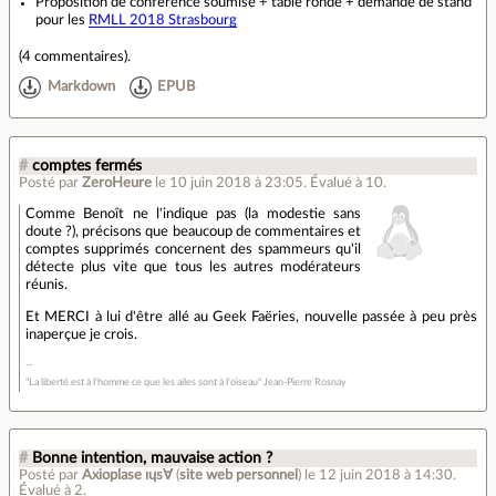
Proposition de conférence soumise + table ronde + demande de stand
pour les
RMLL 2018 Strasbourg
(
4 commentaires
).
Markdown
EPUB
#
comptes fermés
Posté par
ZeroHeure
le 10 juin 2018 à 23:05
.
Évalué à
10
.
Comme Benoît ne l'indique pas (la modestie sans
doute ?), précisons que beaucoup de commentaires et
comptes supprimés concernent des spammeurs qu'il
détecte plus vite que tous les autres modérateurs
réunis.
Et MERCI à lui d'être allé au Geek Faëries, nouvelle passée à peu près
inaperçue je crois.
"La liberté est à l'homme ce que les ailes sont à l'oiseau" Jean-Pierre Rosnay
#
Bonne intention, mauvaise action ?
Posté par
Axioplase ıɥs∀
(
site web personnel
)
le 12 juin 2018 à 14:30
.
Évalué à
2
.