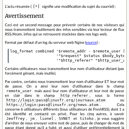
[*]
L’actu résumée (
signifie une modification du sujet du courriel) :
Avertissement
Ceci est un second message pour prévenir certains de nos visiteurs qui
nous transmettent inutilement des infos sensibles via leur lecteur de flux
RSS/Atom, infos qui se retrouvent stockées dans nos logs web.
Format par défaut d'un log du serveur web Nginx (
source
) :
log_format combined '$remote_addr - $remote_user [$t
                    '"$request" $status $body_bytes_
Certains utilisateurs nous transmettent leur nom d'utilisateur distant (pas
forcément gênant, mais inutile).
Par contre, certains nous transmettent leur nom d'utilisateur ET leur mot
de passe. On a ainsi leur nom d'utilisateur dans le champ
remote_user
mais aussi leur nom d'utilisateur et leur mot de passe
http_referer
en clair dans le champ
, sous la forme
http://login:pass@linuxfr.org/journaux.atom
ou
https://login:pass@linuxfr.org/news.atom
. Cela
concerne 6 utilisateurs différents (tous utilisateurs de FreshRSS), dont 1 a
été identifié et contacté en privé. Pour les cinq autres, à savoir
Jeoffrey
jm
lionel
SVNET
titoko
,
,
,
et
, je vous suggère
d'arrêter de nous envoyer votre mot de passe, puis de changer de mot de
passe étant donné qu'il a fuité, et aussi d'utiliser préférentiellement la