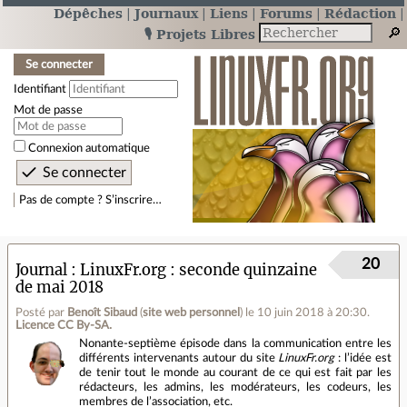
Dépêches
Journaux
Liens
Forums
Rédaction
🎙️ Projets Libres
Se connecter
Identifiant
Mot de passe
Connexion automatique
Pas de compte ? S’inscrire…
20
Journal
LinuxFr.org : seconde quinzaine
de mai 2018
Posté par
Benoît Sibaud
(
site web personnel
)
le 10 juin 2018 à 20:30
.
Licence CC By‑SA.
Nonante-septième épisode dans la communication entre les
différents intervenants autour du site
LinuxFr.org
: l’idée est
de tenir tout le monde au courant de ce qui est fait par les
rédacteurs, les admins, les modérateurs, les codeurs, les
membres de l’association, etc.