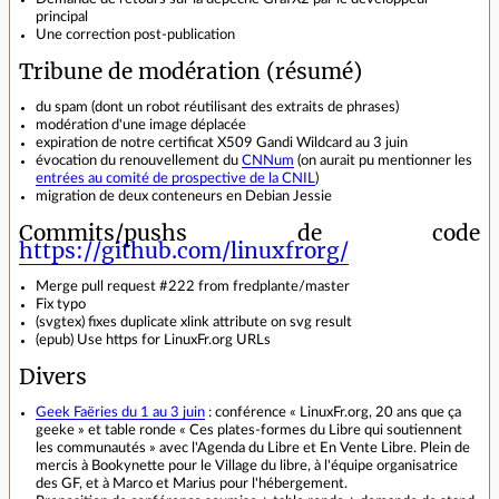
principal
Une correction post-publication
Tribune de modération (résumé)
du spam (dont un robot réutilisant des extraits de phrases)
modération d'une image déplacée
expiration de notre certificat X509 Gandi Wildcard au 3 juin
évocation du renouvellement du
CNNum
(on aurait pu mentionner les
entrées au comité de prospective de la CNIL
)
migration de deux conteneurs en Debian Jessie
Commits/pushs de code
https://github.com/linuxfrorg/
Merge pull request #222 from fredplante/master
Fix typo
(svgtex) fixes duplicate xlink attribute on svg result
(epub) Use https for LinuxFr.org URLs
Divers
Geek Faëries du 1 au 3 juin
: conférence « LinuxFr.org, 20 ans que ça
geeke » et table ronde « Ces plates‐formes du Libre qui soutiennent
les communautés » avec l'Agenda du Libre et En Vente Libre. Plein de
mercis à Bookynette pour le Village du libre, à l'équipe organisatrice
des GF, et à Marco et Marius pour l'hébergement.