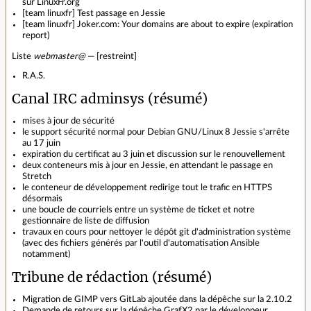
sur LinuxFr.org
[team linuxfr] Test passage en Jessie
[team linuxfr] Joker.com: Your domains are about to expire (expiration
report)
Liste
webmaster@
— [restreint]
R.A.S.
Canal IRC adminsys (résumé)
mises à jour de sécurité
le support sécurité normal pour Debian GNU/Linux 8 Jessie s'arrête
au 17 juin
expiration du certificat au 3 juin et discussion sur le renouvellement
deux conteneurs mis à jour en Jessie, en attendant le passage en
Stretch
le conteneur de développement redirige tout le trafic en HTTPS
désormais
une boucle de courriels entre un système de ticket et notre
gestionnaire de liste de diffusion
travaux en cours pour nettoyer le dépôt git d'administration système
(avec des fichiers générés par l'outil d'automatisation Ansible
notamment)
Tribune de rédaction (résumé)
Migration de GIMP vers GitLab ajoutée dans la dépêche sur la 2.10.2
Demande de retours sur la dépêche GrafX2 par le développeur