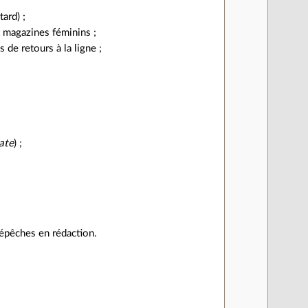
ard) ;
t magazines féminins ;
s de retours à la ligne ;
ate
) ;
 dépêches en rédaction.