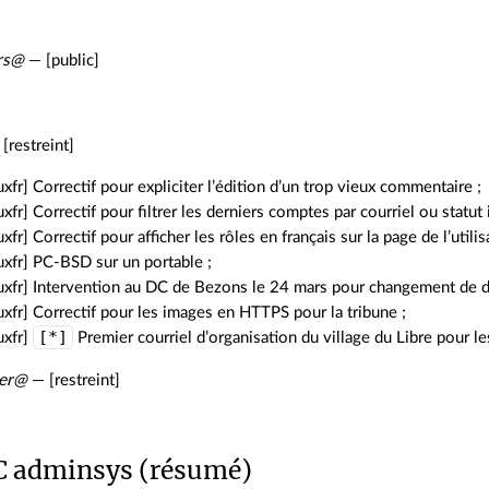
rs@
— [public]
[restreint]
uxfr] Correctif pour expliciter l’édition d’un trop vieux commentaire ;
uxfr] Correctif pour filtrer les derniers comptes par courriel ou statut i
xfr] Correctif pour afficher les rôles en français sur la page de l’utilis
uxfr] PC-BSD sur un portable ;
uxfr] Intervention au DC de Bezons le 24 mars pour changement de di
uxfr] Correctif pour les images en HTTPS pour la tribune ;
[*]
uxfr]
Premier courriel d’organisation du village du Libre pour l
er@
— [restreint]
C adminsys (résumé)