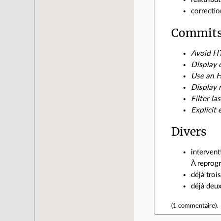
correctio
Commits
Avoid HT
Display 
Use an H
Display 
Filter la
Explicit
Divers
intervent
À reprog
déjà troi
déjà deu
(
1 commentaire
).