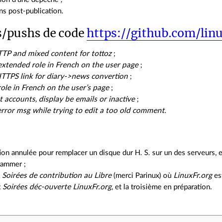
ns post‐publication.
/pushs de code
https://github.com/lin
TP and mixed content for tottoz
;
extended role in French on the user page
;
TTPS link for diary->news convertion
;
role in French on the user’s page
;
st accounts, display be emails or inactive
;
 error msg while trying to edit a too old comment
.
ion annulée pour remplacer un disque dur H. S. sur un des serveurs, et
rammer ;
s
Soirées de contribution au Libre
(merci Parinux) où
LinuxFr.org
est
x
Soirées déc‐ouverte LinuxFr.org
, et la troisième en préparation.