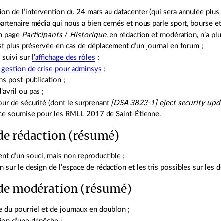
ion de l’intervention du 24 mars au datacenter (qui sera annulée plus t
partenaire média qui nous a bien cernés et nous parle sport, bourse e
en page
Participants
/
Historique
, en rédaction et modération, n’a plu
st plus préservée en cas de déplacement d’un journal en forum ;
 suivi sur
l’affichage des rôles
;
 gestion de crise pour adminsys
;
ns post‐publication ;
’avril ou pas ;
our de sécurité (dont le surprenant
[DSA 3823-1] eject security upd
ce soumise pour les RMLL 2017 de Saint‐Étienne.
de rédaction (résumé)
nt d’un souci, mais non reproductible ;
n sur le design de l’espace de rédaction et les tris possibles sur les
de modération (résumé)
 du pourriel et de journaux en doublon ;
tion d’une dépêche ;