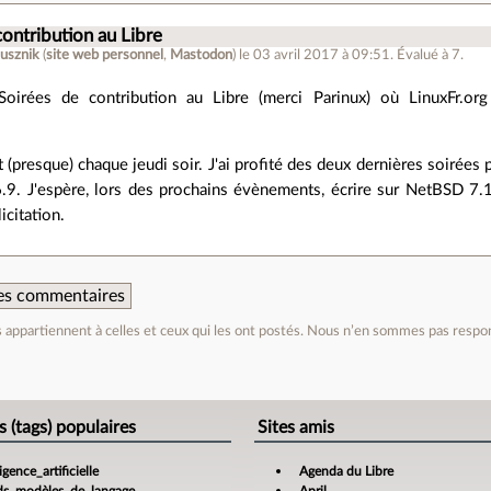
contribution au Libre
tusznik
(
site web personnel
,
Mastodon
)
le 03 avril 2017 à 09:51
.
Évalué à
7
.
 Soirées de contribution au Libre (merci Parinux) où LinuxFr.or
 (presque) chaque jeudi soir. J'ai profité des deux dernières soirées p
.9. J'espère, lors des prochains évènements, écrire sur NetBSD 7.
icitation.
 des commentaires
appartiennent à celles et ceux qui les ont postés. Nous n’en sommes pas respo
e
s (tags) populaires
Sites amis
ligence_artificielle
Agenda du Libre