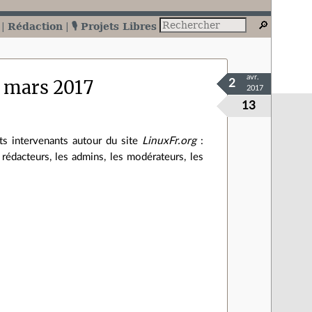
Rédaction
🎙️ Projets Libres
avr.
e mars 2017
2
2017
13
ts intervenants autour du site
LinuxFr.org
:
 rédacteurs, les admins, les modérateurs, les