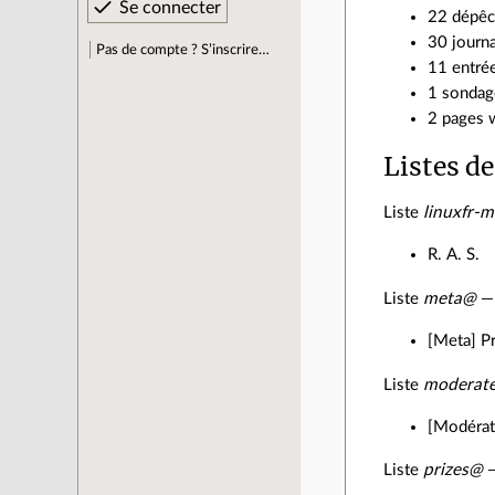
22 dépêc
30 journa
Pas de compte ? S’inscrire…
11 entrée
1 sondage
2 pages w
Listes de
Liste
linuxfr-
R. A. S.
Liste
meta@
— 
[Meta] P
Liste
moderat
[Modérate
Liste
prizes@
—