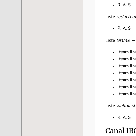
R. A. S.
Liste
redacteu
R. A. S.
Liste
team@
— 
[team lin
[team lin
[team linu
[team lin
[team lin
[team lin
[team lin
Liste
webmast
R. A. S.
Canal IR