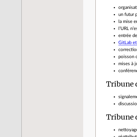
organisat
un futur 
la mise 
l’URL n’e
entrée de
GitLab et
correctio
poisson d
mises à j
conféren
Tribune 
signaleme
discussio
Tribune 
nettoyage
réattribu