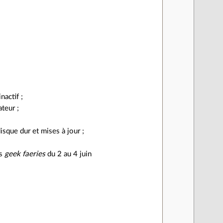
nactif ;
ateur ;
sque dur et mises à jour ;
es
geek faeries
du 2 au 4 juin