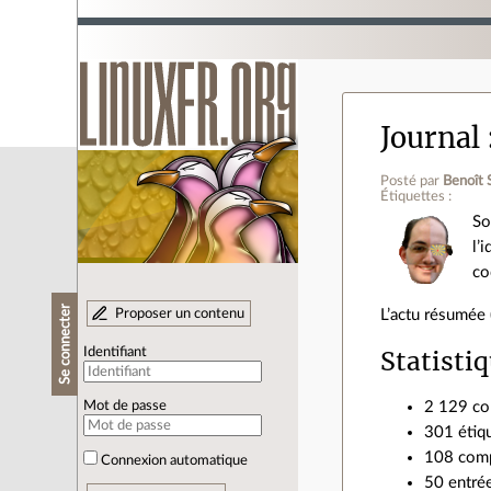
Journal
Posté par
Benoît 
Étiquettes :
So
l’
co
Se connecter
Proposer un contenu
L’actu résumée 
Statisti
Identifiant
2 129 co
Mot de passe
301 étiqu
108 comp
Connexion automatique
50 entré