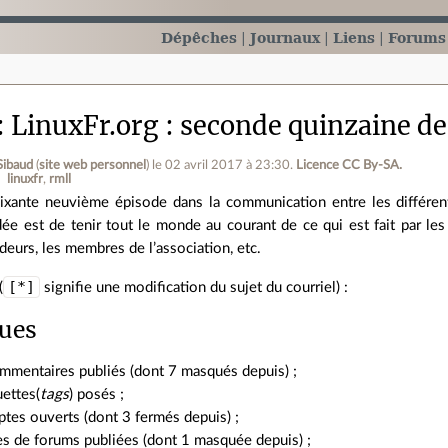
Dépêches
Journaux
Liens
Forums
LinuxFr.org : seconde quinzaine d
Sibaud
(
site web personnel
)
le 02 avril 2017 à 23:30
.
Licence CC By‑SA.
linuxfr
rmll
ixante neuvième épisode dans la communication entre les différen
idée est de tenir tout le monde au courant de ce qui est fait par les
deurs, les membres de l’association, etc.
[*]
(
signifie une modification du sujet du courriel) :
ques
mmentaires publiés (dont 7 masqués depuis) ;
ettes(
tags
) posés ;
tes ouverts (dont 3 fermés depuis) ;
es de forums publiées (dont 1 masquée depuis) ;