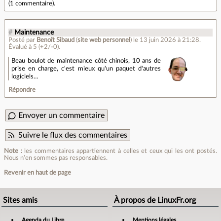
(
1 commentaire
).
#
Maintenance
Posté par
Benoît Sibaud
(
site web personnel
)
le 13 juin 2026 à 21:28
.
Évalué à
5
(+2/-0)
.
Beau boulot de maintenance côté chinois, 10 ans de
prise en charge, c'est mieux qu'un paquet d'autres
logiciels…
Répondre
Envoyer un commentaire
Suivre le flux des commentaires
Note :
les commentaires appartiennent à celles et ceux qui les ont postés.
Nous n’en sommes pas responsables.
Revenir en haut de page
Sites amis
À propos de LinuxFr.org
Agenda du Libre
Mentions légales