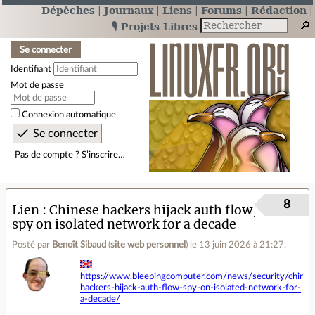
Dépêches
Journaux
Liens
Forums
Rédaction
🎙️ Projets Libres
Se connecter
Identifiant
Mot de passe
Connexion automatique
Pas de compte ? S’inscrire…
8
Lien
Chinese hackers hijack auth flow,
spy on isolated network for a decade
Posté par
Benoît Sibaud
(
site web personnel
)
le 13 juin 2026 à 21:27
.
https://www.bleepingcomputer.com/news/security/chines
hackers-hijack-auth-flow-spy-on-isolated-network-for-
a-decade/