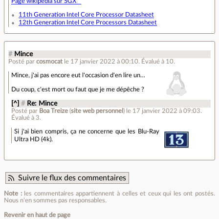
Page wikipedia sur SGX
11th Generation Intel Core Processor Datasheet
12th Generation Intel Core Processors Datasheet
#
Mince
Posté par
cosmocat
le 17 janvier 2022 à 00:10
.
Évalué à
10
.
Mince, j'ai pas encore eut l'occasion d'en lire un…
Du coup, c'est mort ou faut que je me dépêche ?
[^]
#
Re: Mince
Posté par
Boa Treize
(
site web personnel
)
le 17 janvier 2022 à 09:03
.
Évalué à
3
.
Si j'ai bien compris, ça ne concerne que les Blu-Ray
Ultra HD (4k).
Suivre le flux des commentaires
Note :
les commentaires appartiennent à celles et ceux qui les ont postés.
Nous n’en sommes pas responsables.
Revenir en haut de page