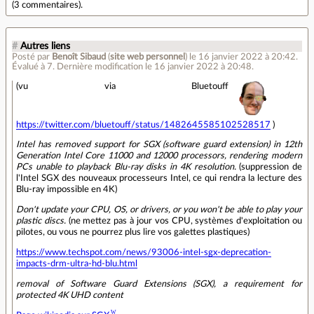
(
3 commentaires
).
#
Autres liens
Posté par
Benoît Sibaud
(
site web personnel
)
le 16 janvier 2022 à 20:42
.
Évalué à
7
.
Dernière modification le 16 janvier 2022 à 20:48.
(vu via Bluetouff
https://twitter.com/bluetouff/status/1482645585102528517
)
Intel has removed support for SGX (software guard extension) in 12th
Generation Intel Core 11000 and 12000 processors, rendering modern
PCs unable to playback Blu-ray disks in 4K resolution.
(suppression de
l'Intel SGX des nouveaux processeurs Intel, ce qui rendra la lecture des
Blu-ray impossible en 4K)
Don't update your CPU, OS, or drivers, or you won't be able to play your
plastic discs.
(ne mettez pas à jour vos CPU, systèmes d'exploitation ou
pilotes, ou vous ne pourrez plus lire vos galettes plastiques)
https://www.techspot.com/news/93006-intel-sgx-deprecation-
impacts-drm-ultra-hd-blu.html
removal of Software Guard Extensions (SGX), a requirement for
protected 4K UHD content