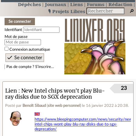
Dépêches
Journaux
Liens
Forums
Rédaction
🎙️ Projets Libres
Se connecter
Identifiant
Mot de passe
Connexion automatique
Pas de compte ? S’inscrire…
23
Lien
New Intel chips won't play Blu-
ray disks due to SGX deprecation
Posté par
Benoît Sibaud
(
site web personnel
)
le 16 janvier 2022 à 20:38
.
https://www.bleepingcomputer.com/news/security/new-
intel-chips-wont-play-blu-ray-disks-due-to-sgx-
deprecation/