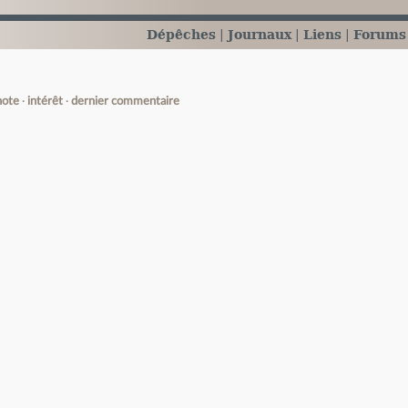
Dépêches
Journaux
Liens
Forums
note
intérêt
dernier commentaire
e