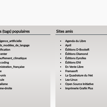
s (tags) populaires
Sites amis
ligence_artificielle
Agenda du Libre
ds_modèles_de_langage
April
fication
Éditions D-BookeR
center
Éditions Diamond
auffement_climatique
Éditions Eyrolles
_coding
Éditions ENI
istration_française
En Vente Libre
ce
Framasoft
-unis
La Quadrature du Net
cule
Lea-Linux
alisme
Open Source Initiative
ême-droite
Imprimerie Grafik Plus