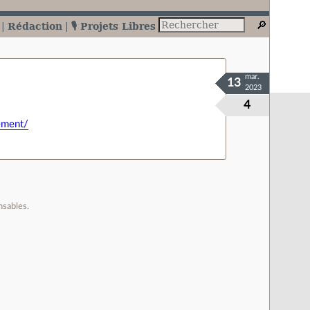
Rédaction
🎙️ Projets Libres
mar.
13
2023
4
ement/
nsables.