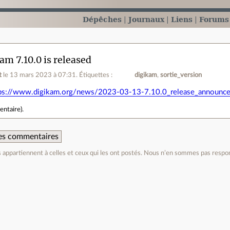
Dépêches
Journaux
Liens
Forums
am 7.10.0 is released
t
le 13 mars 2023 à 07:31
.
Étiquettes :
digikam
sortie_version
ps://www.digikam.org/news/2023-03-13-7.10.0_release_announc
entaire
).
 des commentaires
appartiennent à celles et ceux qui les ont postés. Nous n’en sommes pas respo
e