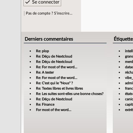
Pas de compte ? S’inscrire…
Derniers commentaires
Étiquette
Re: plop
intel
Re: Déçu de Nextcloud
gran
Re: Déçu de Nextcloud
merdi
Re: For most of the word…
data
Re: A tester
réch
Re: For most of the word…
vibe
Re: C'est qui le "Nous" ?
admin
Re: Textes libres et livres libres
fran
Re: Les suites sont-elles une bonne choses?
états
Re: Déçu de Nextcloud
cani
Re: Finance
capit
For most of the word…
extr