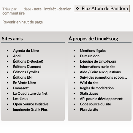
Flux Atom de Pandora
Trier par :
date
note
intérêt
dernier
commentaire
Revenir en haut de page
Sites amis
À propos de LinuxFr.org
Agenda du Libre
Mentions légales
April
Faire un don
Éditions D-BookeR
L’équipe de LinuxFr.org
Éditions Diamond
Informations sur le site
Éditions Eyrolles
Aide / Foire aux questions
Éditions ENI
Suivi des suggestions et bogues
En Vente Libre
Wiki du site
Framasoft
Règles de modération
La Quadrature du Net
Statistiques
Lea-Linux
API pour le développement
Open Source Initiative
Code source du site
Imprimerie Grafik Plus
Plan du site