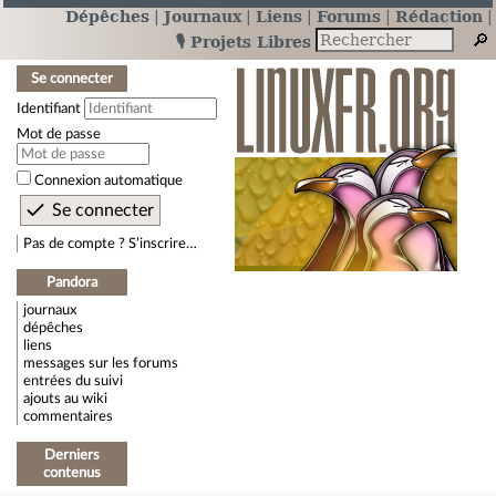
Dépêches
Journaux
Liens
Forums
Rédaction
🎙️ Projets Libres
Se connecter
Identifiant
Mot de passe
Connexion automatique
Pas de compte ? S’inscrire…
Pandora
journaux
dépêches
liens
messages sur les forums
entrées du suivi
ajouts au wiki
commentaires
Derniers
contenus