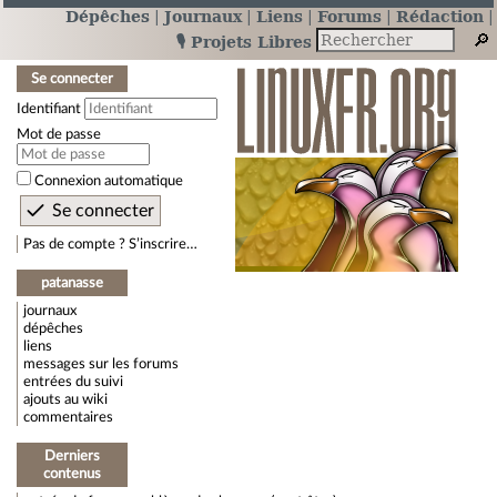
Dépêches
Journaux
Liens
Forums
Rédaction
🎙️ Projets Libres
Se connecter
Identifiant
Mot de passe
Connexion automatique
Pas de compte ? S’inscrire…
patanasse
journaux
dépêches
liens
messages sur les forums
entrées du suivi
ajouts au wiki
commentaires
Derniers
contenus