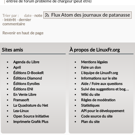
entrée de forum
problème de chargeur (peut être)
Flux Atom des journaux de patanasse
Trier par :
date
note
intérêt
dernier
commentaire
Revenir en haut de page
Sites amis
À propos de LinuxFr.org
Agenda du Libre
Mentions légales
April
Faire un don
Éditions D-BookeR
L’équipe de LinuxFr.org
Éditions Diamond
Informations sur le site
Éditions Eyrolles
Aide / Foire aux questions
Éditions ENI
Suivi des suggestions et bogues
En Vente Libre
Wiki du site
Framasoft
Règles de modération
La Quadrature du Net
Statistiques
Lea-Linux
API pour le développement
Open Source Initiative
Code source du site
Imprimerie Grafik Plus
Plan du site