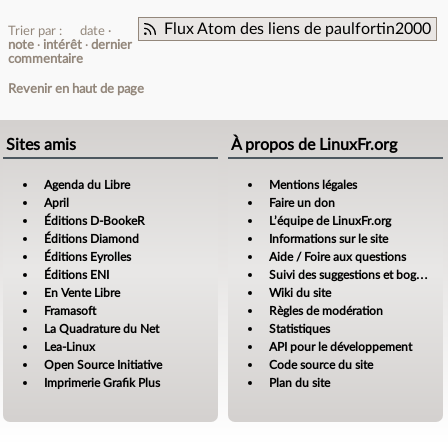
Flux Atom des liens de paulfortin2000
Trier par :
date
note
intérêt
dernier
commentaire
Revenir en haut de page
Sites amis
À propos de LinuxFr.org
Agenda du Libre
Mentions légales
April
Faire un don
Éditions D-BookeR
L’équipe de LinuxFr.org
Éditions Diamond
Informations sur le site
Éditions Eyrolles
Aide / Foire aux questions
Éditions ENI
Suivi des suggestions et bogues
En Vente Libre
Wiki du site
Framasoft
Règles de modération
La Quadrature du Net
Statistiques
Lea-Linux
API pour le développement
Open Source Initiative
Code source du site
Imprimerie Grafik Plus
Plan du site