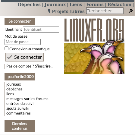
Dépêches
Journaux
Liens
Forums
Rédaction
🎙️ Projets Libres
Se connecter
Identifiant
Mot de passe
Connexion automatique
Pas de compte ? S’inscrire…
paulfortin2000
journaux
dépêches
liens
messages sur les forums
entrées du suivi
ajouts au wiki
commentaires
Derniers
contenus